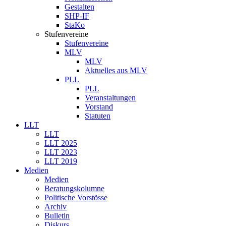
Gestalten
SHP-IF
StaKo
Stufenvereine
Stufenvereine
MLV
MLV
Aktuelles aus MLV
PLL
PLL
Veranstaltungen
Vorstand
Statuten
LLT
LLT
LLT 2025
LLT 2023
LLT 2019
Medien
Medien
Beratungskolumne
Politische Vorstösse
Archiv
Bulletin
Diskurs