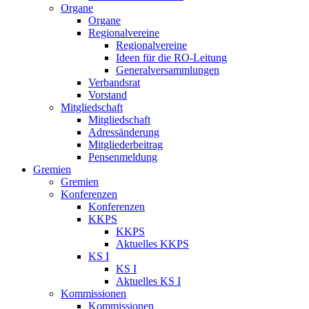
Organe
Organe
Regionalvereine
Regionalvereine
Ideen für die RO-Leitung
Generalversammlungen
Verbandsrat
Vorstand
Mitgliedschaft
Mitgliedschaft
Adressänderung
Mitgliederbeitrag
Pensenmeldung
Gremien
Gremien
Konferenzen
Konferenzen
KKPS
KKPS
Aktuelles KKPS
KS I
KS I
Aktuelles KS I
Kommissionen
Kommissionen