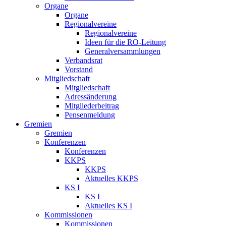
Organe
Organe
Regionalvereine
Regionalvereine
Ideen für die RO-Leitung
Generalversammlungen
Verbandsrat
Vorstand
Mitgliedschaft
Mitgliedschaft
Adressänderung
Mitgliederbeitrag
Pensenmeldung
Gremien
Gremien
Konferenzen
Konferenzen
KKPS
KKPS
Aktuelles KKPS
KS I
KS I
Aktuelles KS I
Kommissionen
Kommissionen