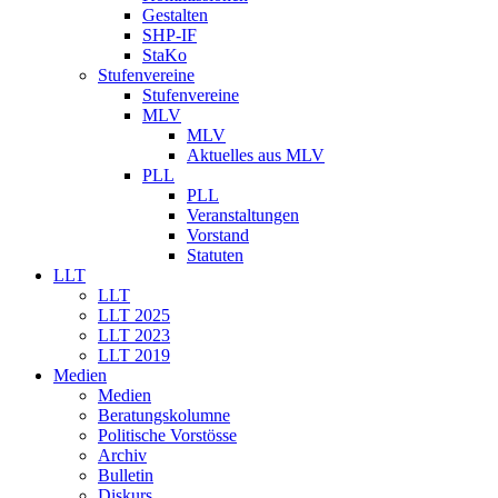
Gestalten
SHP-IF
StaKo
Stufenvereine
Stufenvereine
MLV
MLV
Aktuelles aus MLV
PLL
PLL
Veranstaltungen
Vorstand
Statuten
LLT
LLT
LLT 2025
LLT 2023
LLT 2019
Medien
Medien
Beratungskolumne
Politische Vorstösse
Archiv
Bulletin
Diskurs